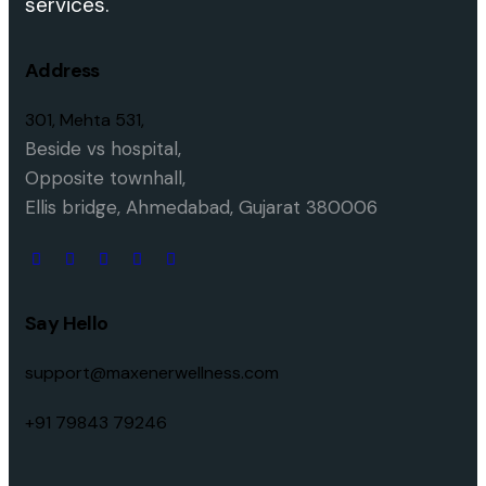
services.
Address
301, Mehta 531,
Beside vs hospital,
O
pposite townhall,
Ellis bridge,
Ahmedabad, Gujarat 380006
Say Hello
support@maxenerwellness.com
+91 79843 79246